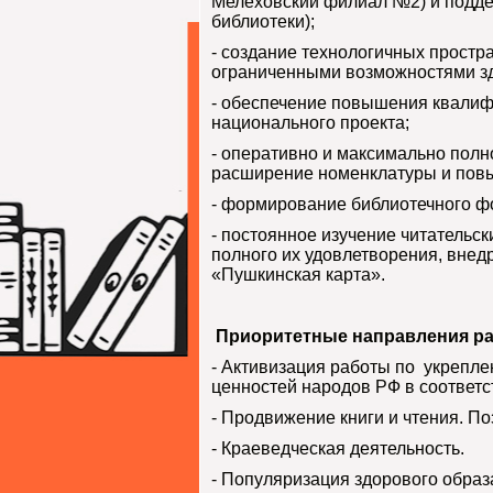
Мелеховский филиал №2) и подде
библиотеки);
- создание технологичных простр
ограниченными возможностями з
- обеспечение повышения квалиф
национального проекта;
- оперативно и максимально пол
расширение номенклатуры и повы
- формирование библиотечного фо
- постоянное изучение читательс
полного их удовлетворения, внед
«Пушкинская карта».
Приоритетные направления ра
- Активизация работы по укрепле
ценностей народов РФ в соответс
- Продвижение книги и чтения. П
- Краеведческая деятельность.
- Популяризация здорового образ