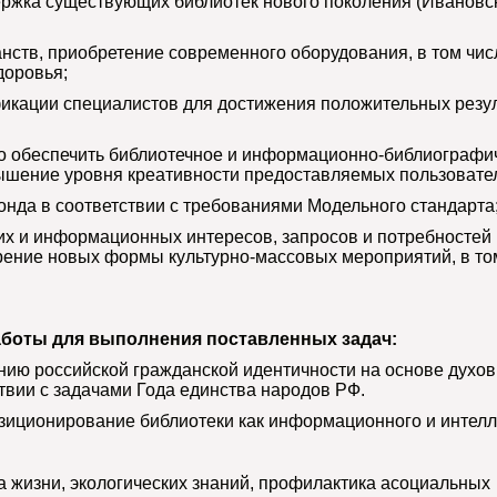
ржка существующих библиотек нового поколения (Ивановс
анств, приобретение современного оборудования, в том чис
доровья;
икации специалистов для достижения положительных резу
но обеспечить библиотечное и информационно-библиографи
шение уровня креативности предоставляемых пользовател
нда в соответствии с требованиями Модельного стандарта
ких и информационных интересов, запросов и потребностей
рение новых формы культурно-массовых мероприятий, в то
боты для выполнения поставленных задач:
нию российской гражданской идентичности на основе духо
твии с задачами Года единства народов РФ.
озиционирование библиотеки как информационного и интелл
а жизни, экологических знаний, профилактика асоциальных