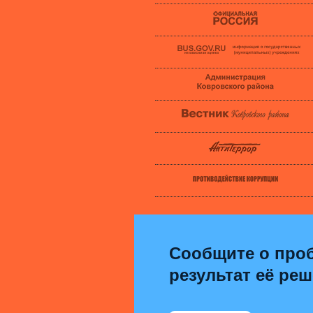
Сообщите о проб
результат её ре