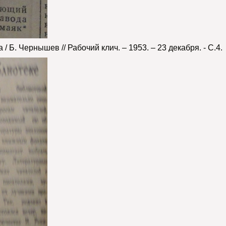
а
/ Б.
Черныше
в //
Рабочий
клич
. – 1953. – 23
декабря
. - С.4.