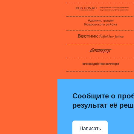
Сообщите о проб
результат её ре
Написать