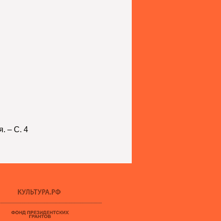
я
. – С. 4