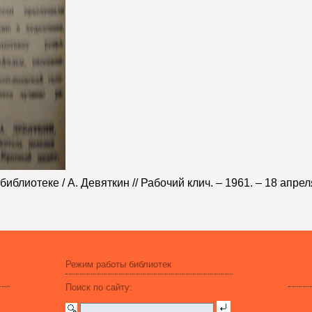
библиотеке
/ А.
Де
в
яткин
//
Рабочий
клич
. – 1961. – 18
апрел
Режим работы библиотек
Поиск по сайту: