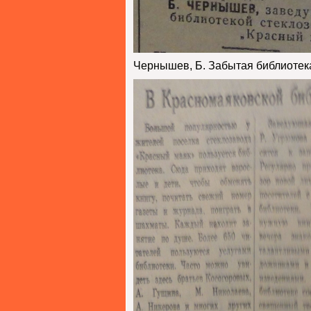
Черныше
в, Б.
Забытая
библиотек