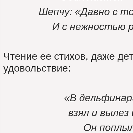
Шепчу: «Давно с то
И с нежностью р
Чтение ее стихов, даже де
удовольствие:
«В дельфинар
взял и вылез
Он поплыл