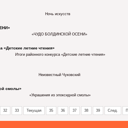
Ночь искусств
СЕНИ»
«ЧУДО БОЛДИНСКОЙ ОСЕНИ»
са «Детские летние чтения»
Итоги районного конкурса «Детские летние чтения»
Неизвестный Чуковский
ной смолы»
«
Украшения из эпоксидной смолы»
32
33
Текущая
35
36
37
38
39
След.
П