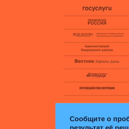
Сообщите о проб
результат её ре