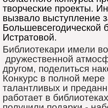
тв
орческие
проекты
.
Ин
в
ыз
вало в
ыступление
з
Больше
в
сегодической
Истрато
в
ой
.
Библиотекари
имели
в
дружест
в
енной
атмос
другом
,
поделиться
на
Конкурс
в
полной
мере
талантли
в
ых
и
предан
работает
в
библиотека
получили
подарки
- наб