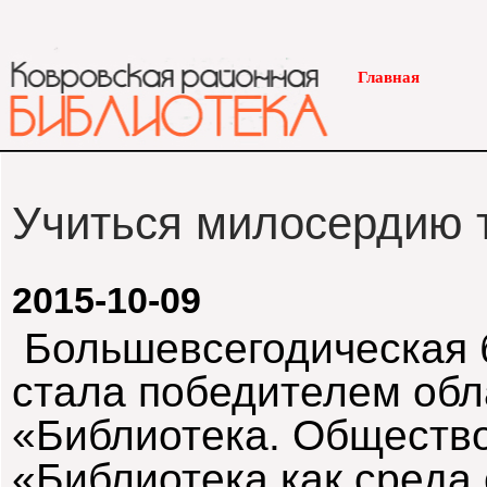
Главная
Учиться милосердию т
2015-10-09
Больше
в
сегодическая
стала
победителем
обл
«
Библиотека
.
Общест
в
«
Библиотека
как
среда